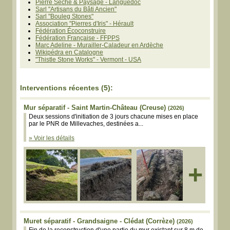
Pierre Sèche & Paysage - Languedoc
Sarl "Artisans du Bâti Ancien"
Sarl "Bouleg Stones"
Association "Pierres d'Iris" - Hérault
Fédération Écoconstruire
Fédération Française - FFPPS
Marc Adeline - Murailler-Caladeur en Ardèche
Wikipédra en Catalogne
"Thistle Stone Works" - Vermont - USA
Interventions récentes (5):
Mur séparatif - Saint Martin-Château (Creuse)
(2026)
Deux sessions d'initiation de 3 jours chacune mises en place
par le PNR de Millevaches, destinées a...
» Voir les détails
+
Muret séparatif - Grandsaigne - Clédat (Corrèze)
(2026)