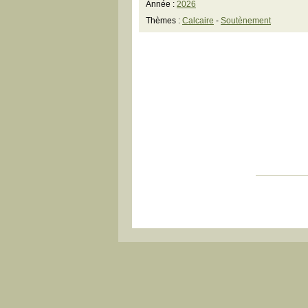
Année :
2026
Thèmes :
Calcaire
-
Soutènement