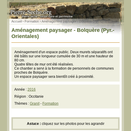
Accueil
›
Formation
› Aménagement paysager - Bolquère (Pyr.-Orientales)
Aménagement paysager - Bolquère (Pyr.-
Orientales)
Aménagement d'un espace public. Deux murets séparatifs ont
été bâtis sur une longueur cumulée de 30 m et une hauteur de
80 cm.
Quatre têtes de mur ont été réalisées.
Ce chantier a servi à la formation de personnels de communes
proches de Bolquère.
Un espace paysager sera bientôt créé à proximité.
Année :
2016
Région : Occitanie
Thèmes :
Granit
-
Formation
Astuce :
cliquez sur les photos pour les agrandir